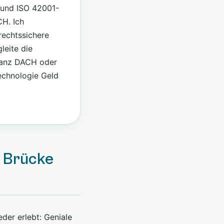
n und ISO 42001-
CH. Ich
 rechtssichere
leite die
 ganz DACH oder
echnologie Geld
e Brücke
der erlebt: Geniale