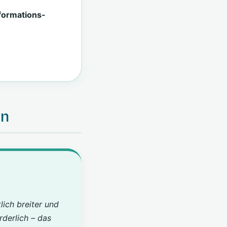
formations-
en
lich breiter und
rderlich – das