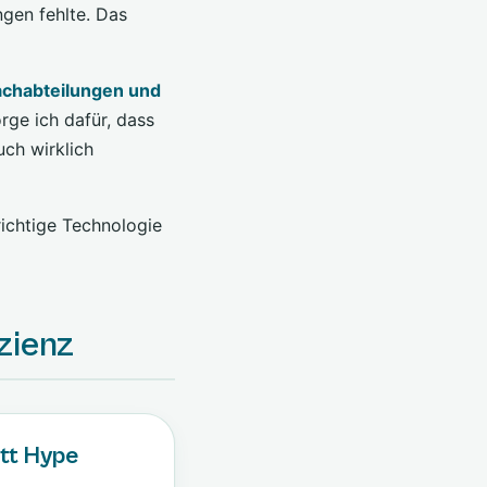
gen fehlte. Das
achabteilungen und
rge ich dafür, dass
uch wirklich
richtige Technologie
izienz
tt Hype