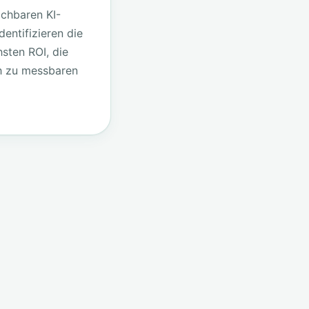
ichbaren KI-
dentifizieren die
sten ROI, die
h zu messbaren