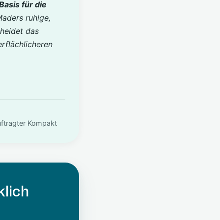
Basis für die
 Maders ruhige,
cheidet das
rflächlicheren
uftragter Kompakt
klich