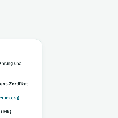
fahrung und
nt-Zertifikat
crum.org)
 (IHK)