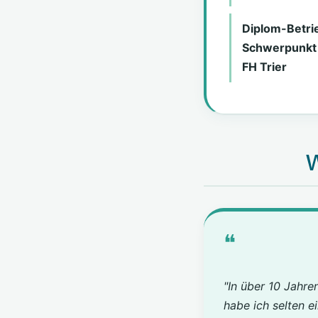
Diplom-Betrie
Schwerpunkt 
FH Trier
W
❝
"In über 10 Jahre
habe ich selten e