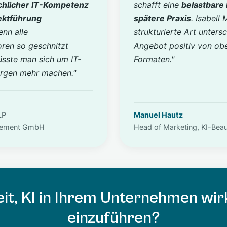
chlicher IT-Kompetenz
schafft eine
belastbare 
ektführung
spätere Praxis
. Isabell
enn alle
strukturierte Art unters
oren so geschnitzt
Angebot positiv von obe
üsste man sich um IT-
Formaten."
orgen mehr machen."
LP
Manuel Hautz
gement GmbH
Head of Marketing, KI-Bea
it, KI in Ihrem Unternehmen wir
einzuführen?