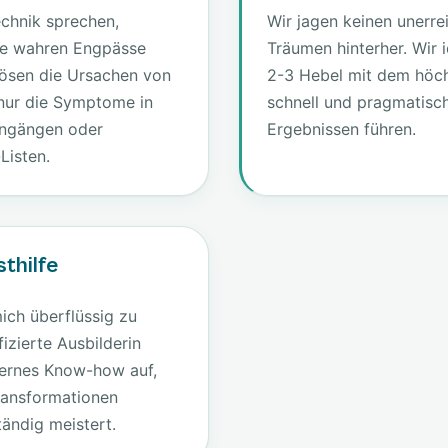
echnik sprechen,
Wir jagen keinen unerre
die wahren Engpässe
Träumen hinterher. Wir i
lösen die Ursachen von
2-3 Hebel mit dem höch
t nur die Symptome in
schnell und pragmatisc
ingängen oder
Ergebnissen führen.
Listen.
sthilfe
mich überflüssig zu
fizierte Ausbilderin
nternes Know-how auf,
ransformationen
tändig meistert.