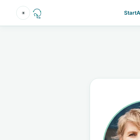
Start
A
☀