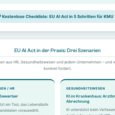
 Kostenlose Checkliste: EU AI Act in 5 Schritten für KMU
EU AI Act in der Praxis: Drei Szenarien
ionen aus HR, Gesundheitswesen und jedem Unternehmen – und 
konkret fordert.
EN / HR
GESUNDHEITSWESEN
t Bewerber
KI im Krankenhaus: Arztbr
Abrechnung
zt ein Tool, das Lebensläufe
KI unterstützt beim Verfasse
andidaten vorauswählt.