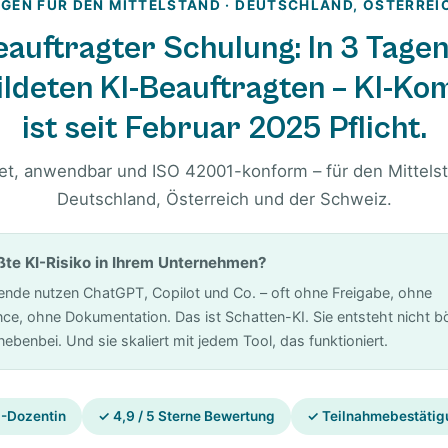
GEN FÜR DEN MITTELSTAND · DEUTSCHLAND, ÖSTERREI
eauftragter Schulung: In 3 Tage
ildeten KI-Beauftragten – KI-Ko
ist seit Februar 2025 Pflicht.
et, anwendbar und ISO 42001-konform – für den Mittelst
Deutschland, Österreich und der Schweiz.
ßte KI-Risiko in Ihrem Unternehmen?
tende nutzen ChatGPT, Copilot und Co. – oft ohne Freigabe, ohne
e, ohne Dokumentation. Das ist Schatten-KI. Sie entsteht nicht bö
ebenbei. Und sie skaliert mit jedem Tool, das funktioniert.
-Dozentin
✓ 4,9 / 5 Sterne Bewertung
✓ Teilnahmebestätigu