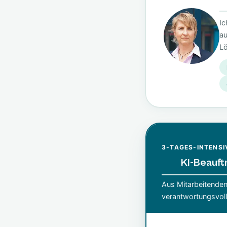
Ic
au
L
3-TAGES-INTENS
KI-Beauf
Aus Mitarbeitende
verantwortungsvoll