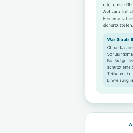
oder ohne offiz
Act
verpflichtet
Kompetenz Ihr
sicherzustellen.
Was Sie als 
Ohne dokume
Schulungsma
Bei Bußgeldv
schützt eine
Teilnahmebest
Einweisung ni
W