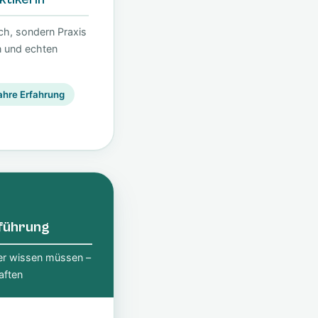
ch, sondern Praxis
n und echten
ahre Erfahrung
nführung
er wissen müssen –
aften