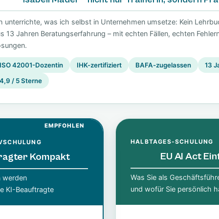
h unterrichte, was ich selbst in Unternehmen umsetze: Kein Lehrbu
s 13 Jahren Beratungserfahrung – mit echten Fällen, echten Fehler
ösungen.
ISO 42001-Dozentin
IHK-zertifiziert
BAFA-zugelassen
13 J
4,9 / 5 Sterne
EMPFOHLEN
HALBTAGES-SCHULUNG
IVSCHULUNG
EU AI Act Ei
tragter Kompakt
Was Sie als Geschäftsführ
n werden
und wofür Sie persönlich h
e KI-Beauftragte