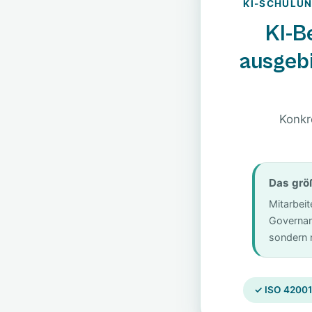
KI-SCHULUN
KI-B
ausgeb
Konkr
Das grö
Mitarbei
Governanc
sondern n
✓ ISO 42001