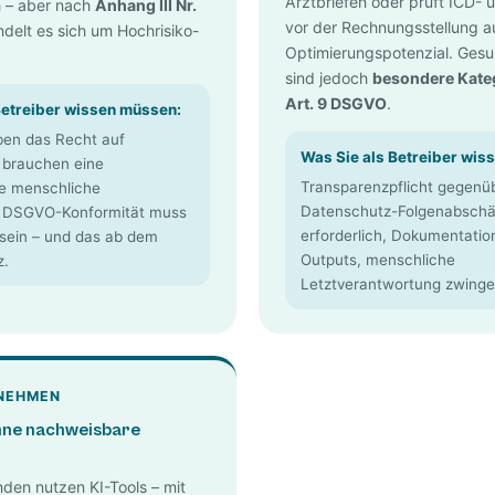
Arztbriefen oder prüft ICD-
h – aber nach
Anhang III Nr.
vor der Rechnungsstellung a
delt es sich um Hochrisiko-
Optimierungspotenzial. Ges
sind jedoch
besondere Kate
Art. 9 DSGVO
.
Betreiber wissen müssen:
en das Recht auf
Was Sie als Betreiber wis
e brauchen eine
Transparenzpflicht gegenüb
e menschliche
Datenschutz-Folgenabschä
. DSGVO-Konformität muss
erforderlich, Dokumentation
sein – und das ab dem
Outputs, menschliche
z.
Letztverantwortung zwinge
NEHMEN
hne nachweisbare
nden nutzen KI-Tools – mit