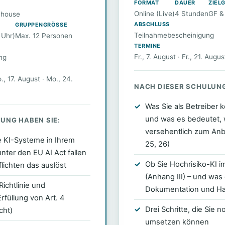
FORMAT
DAUER
ZIEL
Online (Live)
4 Stunden
GF &
Inhouse
ABSCHLUSS
GRUPPENGRÖSSE
Teilnahmebescheinigung
 Uhr)
Max. 12 Personen
TERMINE
Fr., 7. August · Fr., 21. Augu
ng
., 17. August · Mo., 24.
NACH DIESER SCHULUNG
Was Sie als Betreiber 
und was es bedeutet,
UNG HABEN SIE:
versehentlich zum Anb
e KI-Systeme in Ihrem
25, 26)
ter den EU AI Act fallen
Ob Sie Hochrisiko-KI 
lichten das auslöst
(Anhang III) – und was 
Richtlinie und
Dokumentation und Ha
füllung von Art. 4
Drei Schritte, die Sie
cht)
umsetzen können