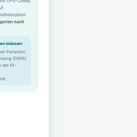
 und OPS-Codes
uf
undheitsdaten
gorien nach
sen müssen:
er Patienten,
tzung (DSFA)
 der KI-
nd.