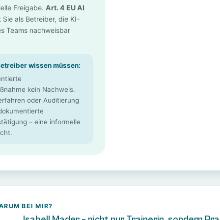
ielle Freigabe.
Art. 4 EU AI
 Sie als Betreiber, die KI-
es Teams nachweisbar
Betreiber wissen müssen:
ntierte
ßnahme kein Nachweis.
erfahren oder Auditierung
 dokumentierte
ätigung – eine informelle
cht.
ARUM BEI MIR?
Isabell Mader – nicht nur Trainerin, sondern Pra