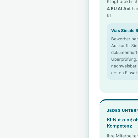
Klingt praktisc
4 EU AI Act
han
KI.
Was Sie als 
Bewerber hab
Auskunft. Si
dokumentiert
Überprüfung
nachweisbar 
ersten Einsat
JEDES UNTER
KI-Nutzung o
Kompetenz
Ihre Mitarbeite