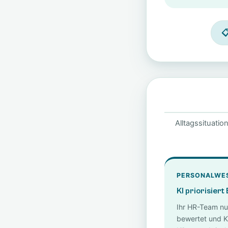

Alltagssituat
PERSONALWES
KI priorisier
Ihr HR-Team nut
bewertet und K