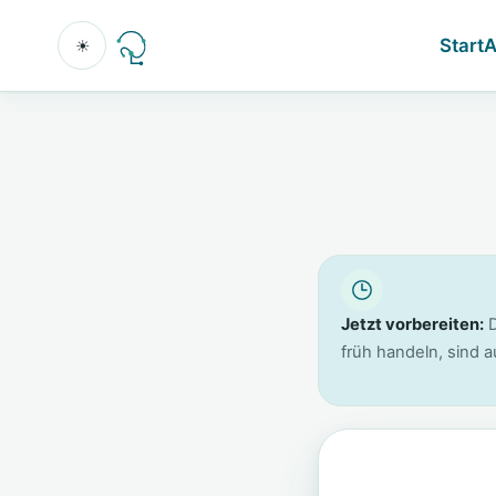
Start
A
☀
Jetzt vorbereiten:
D
früh handeln, sind a