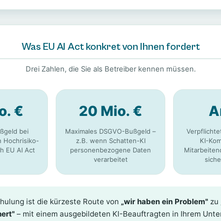
Was EU AI Act konkret von Ihnen fordert
Drei Zahlen, die Sie als Betreiber kennen müssen.
o. €
20 Mio. €
A
ßgeld bei
Maximales DSGVO-Bußgeld –
Verpflicht
 Hochrisiko-
z.B. wenn Schatten-KI
KI-Kom
ch EU AI Act
personenbezogene Daten
Mitarbeite
verarbeitet
siche
hulung ist die kürzeste Route von
„wir haben ein Problem"
zu
ert"
– mit einem ausgebildeten KI-Beauftragten in Ihrem Unt