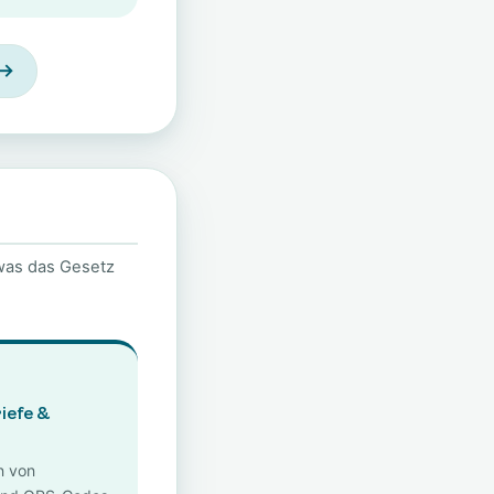
 →
was das Gesetz
iefe &
n von