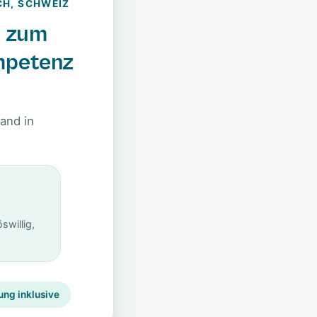
CH, SCHWEIZ
n zum
mpetenz
and in
swillig,
ng inklusive